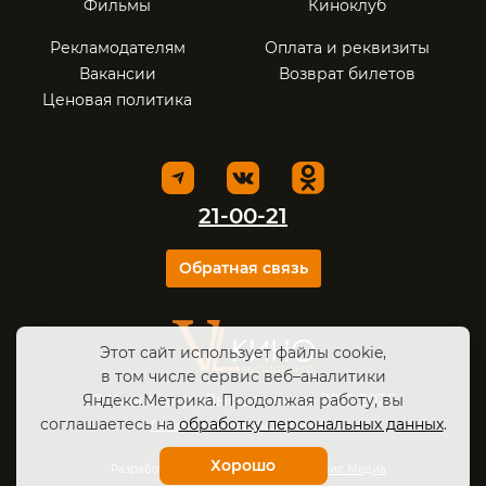
Фильмы
Киноклуб
Рекламодателям
Оплата и реквизиты
Вакансии
Возврат билетов
Ценовая политика
21-00-21
Обратная связь
Этот сайт использует файлы cookie,
в том числе сервис веб–аналитики
Яндекс.Метрика. Продолжая работу, вы
© Кинотеатр «Высшая лига» 2012-2026
соглашаетесь на
обработку персональных данных
.
Политика конфиденциальности
.
Хорошо
Разработка и поддержка:
САЙТЫ
Офис Медиа