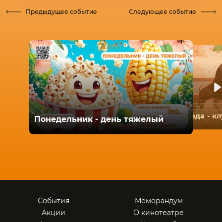
Предыдущее событие
Следующее событие
Среда - к
Понедельник - день тяжелый
События
Меморандум
Акции
О кинотеатре