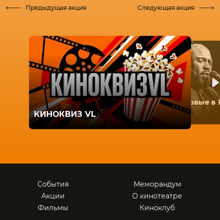
Предыдущая акция
Следующая акция
Первые в 
КИНОКВИЗ VL
События
Меморандум
Акции
О кинотеатре
Фильмы
Киноклуб