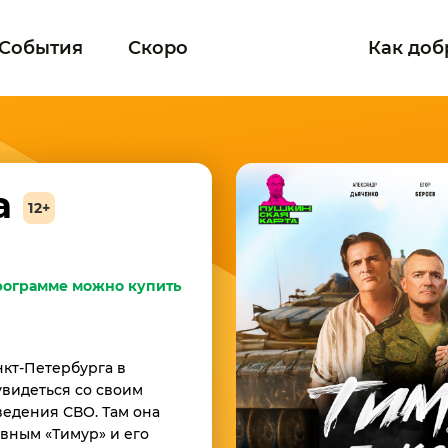
События
Скоро
Как доб
да
12+
рограмме можно купить
кт-Петербурга в
увидеться со своим
ведения СВО. Там она
вным «Тимур» и его