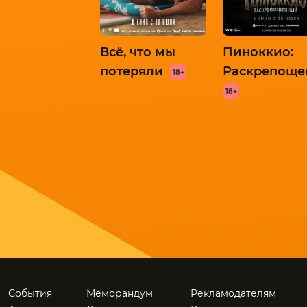
Всё, что мы
Пиноккио:
потеряли
Раскрепощ
18+
18+
События
Меморандум
Рекламодателям