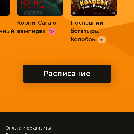
Корни: Сага о
Последний
енный
вампирах
богатырь.
18+
Колобок
6+
Расписание
Оплата и реквизиты