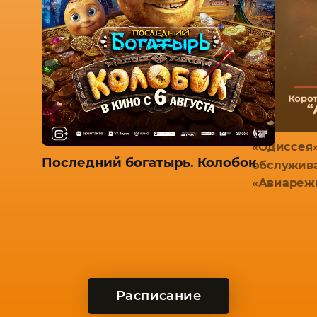
«Одиссея»
Последний богатырь. Колобок
обслужив
«Авиареж
Расписание